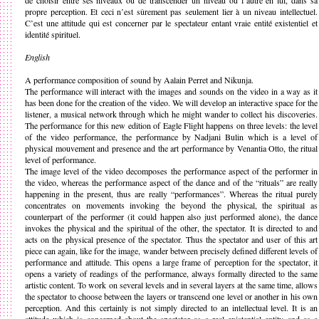
de choisir entre ses niveaux ou de transcender un niveau ou l’autre en lui, dans sa
propre perception. Et ceci n’est sûrement pas seulement lier à un niveau intellectuel.
C’est une attitude qui est concerner par le spectateur entant vraie entité existentiel et
identité spirituel.
English
A performance composition of sound by Aalain Perret and Nikunja.
The performance will interact with the images and sounds on the video in a way as it
has been done for the creation of the video. We will develop an interactive space for the
listener, a musical network through which he might wander to collect his discoveries.
The performance for this new edition of Eagle Flight happens on three levels: the level
of the video performance, the performance by Nadjani Bulin which is a level of
physical mouvement and presence and the art performance by Venantia Otto, the ritual
level of performance.
The image level of the video decomposes the performance aspect of the performer in
the video, whereas the performance aspect of the dance and of the “rituals” are really
happening in the present, thus are really “performances”. Whereas the ritual purely
concentrates on movements invoking the beyond the physical, the spiritual as
counterpart of the performer (it could happen also just performed alone), the dance
invokes the physical and the spiritual of the other, the spectator. It is directed to and
acts on the physical presence of the spectator. Thus the spectator and user of this art
piece can again, like for the image, wander between precisely defined different levels of
performance and attitude. This opens a large frame of perception for the spectator, it
opens a variety of readings of the performance, always formally directed to the same
artistic content. To work on several levels and in several layers at the same time, allows
the spectator to choose between the layers or transcend one level or another in his own
perception. And this certainly is not simply directed to an intellectual level. It is an