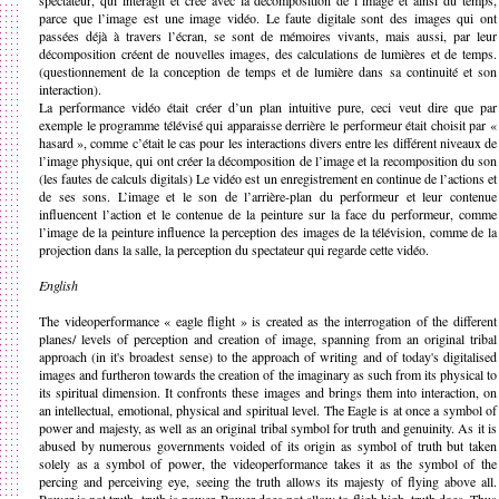
spectateur, qui interagit et crée avec la décomposition de l’image et ainsi du temps,
parce que l’image est une image vidéo. Le faute digitale sont des images qui ont
passées déjà à travers l’écran, se sont de mémoires vivants, mais aussi, par leur
décomposition créent de nouvelles images, des calculations de lumières et de temps.
(questionnement de la conception de temps et de lumière dans sa continuité et son
interaction).
La performance vidéo était créer d’un plan intuitive pure, ceci veut dire que par
exemple le programme télévisé qui apparaisse derrière le performeur était choisit par «
hasard », comme c’était le cas pour les interactions divers entre les différent niveaux de
l’image physique, qui ont créer la décomposition de l’image et la recomposition du son
(les fautes de calculs digitals) Le vidéo est un enregistrement en continue de l’actions et
de ses sons. L’image et le son de l’arrière-plan du performeur et leur contenue
influencent l’action et le contenue de la peinture sur la face du performeur, comme
l’image de la peinture influence la perception des images de la télévision, comme de la
projection dans la salle, la perception du spectateur qui regarde cette vidéo.
English
The videoperformance « eagle flight » is created as the interrogation of the different
planes/ levels of perception and creation of image, spanning from an original tribal
approach (in it's broadest sense) to the approach of writing and of today's digitalised
images and furtheron towards the creation of the imaginary as such from its physical to
its spiritual dimension. It confronts these images and brings them into interaction, on
an intellectual, emotional, physical and spiritual level. The Eagle is at once a symbol of
power and majesty, as well as an original tribal symbol for truth and genuinity. As it is
abused by numerous governments voided of its origin as symbol of truth but taken
solely as a symbol of power, the videoperformance takes it as the symbol of the
percing and perceiving eye, seeing the truth allows its majesty of flying above all.