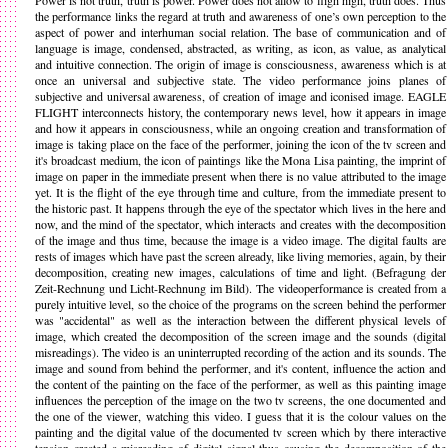
Power is not truth, truth is power. Power does not allow to fligh high, truth does. Thus
the performance links the regard at truth and awareness of one’s own perception to the
aspect of power and interhuman social relation. The base of communication and of
language is image, condensed, abstracted, as writing, as icon, as value, as analytical
and intuitive connection. The origin of image is consciousness, awareness which is at
once an universal and subjective state. The video performance joins planes of
subjective and universal awareness, of creation of image and iconised image. EAGLE
FLIGHT interconnects history, the contemporary news level, how it appears in image
and how it appears in consciousness, while an ongoing creation and transformation of
image is taking place on the face of the performer, joining the icon of the tv screen and
it's broadcast medium, the icon of paintings like the Mona Lisa painting, the imprint of
image on paper in the immediate present when there is no value attributed to the image
yet. It is the flight of the eye through time and culture, from the immediate present to
the historic past. It happens through the eye of the spectator which lives in the here and
now, and the mind of the spectator, which interacts and creates with the decomposition
of the image and thus time, because the image is a video image. The digital faults are
rests of images which have past the screen already, like living memories, again, by their
decomposition, creating new images, calculations of time and light. (Befragung der
Zeit-Rechnung und Licht-Rechnung im Bild). The videoperformance is created from a
purely intuitive level, so the choice of the programs on the screen behind the performer
was "accidental" as well as the interaction between the different physical levels of
image, which created the decomposition of the screen image and the sounds (digital
misreadings). The video is an uninterrupted recording of the action and its sounds. The
image and sound from behind the performer, and it's content, influence the action and
the content of the painting on the face of the performer, as well as this painting image
influences the perception of the image on the two tv screens, the one documented and
the one of the viewer, watching this video. I guess that it is the colour values on the
painting and the digital value of the documented tv screen which by there interactive