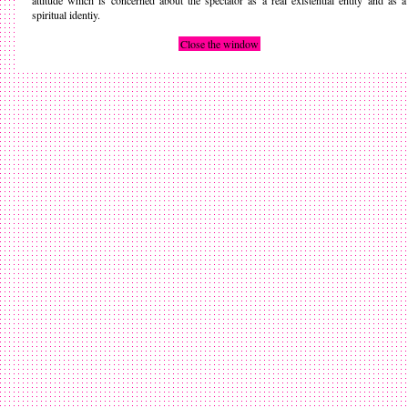
attitude which is concerned about the spectator as a real existential entity and as a
spiritual identiy.
Close the window