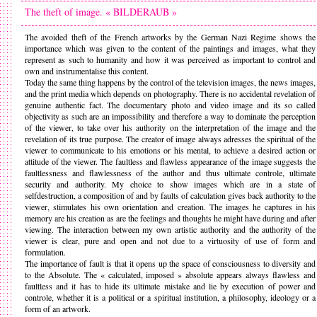
The theft of image. « BILDERAUB »
The avoided theft of the French artworks by the German Nazi Regime shows the
importance which was given to the content of the paintings and images, what they
represent as such to humanity and how it was perceived as important to control and
own and instrumentalise this content.
Today the same thing happens by the control of the television images, the news images,
and the print media which depends on photography. There is no accidental revelation of
genuine authentic fact. The documentary photo and video image and its so called
objectivity as such are an impossibility and therefore a way to dominate the perception
of the viewer, to take over his authority on the interpretation of the image and the
revelation of its true purpose. The creator of image always adresses the spiritual of the
viewer to communicate to his emotions or his mental, to achieve a desired action or
attitude of the viewer. The faultless and flawless appearance of the image suggests the
faultlessness and flawlessness of the author and thus ultimate controle, ultimate
security and authority. My choice to show images which are in a state of
selfdestruction, a composition of and by faults of calculation gives back authority to the
viewer, stimulates his own orientation and creation. The images he captures in his
memory are his creation as are the feelings and thoughts he might have during and after
viewing. The interaction between my own artistic authority and the authority of the
viewer is clear, pure and open and not due to a virtuosity of use of form and
formulation.
The importance of fault is that it opens up the space of consciousness to diversity and
to the Absolute. The « calculated, imposed » absolute appears always flawless and
faultless and it has to hide its ultimate mistake and lie by execution of power and
controle, whether it is a political or a spiritual institution, a philosophy, ideology or a
form of an artwork.