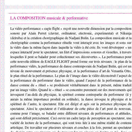
LA COMPOSITION musicale & performative
La vidéo performance « eagle flight » reçoit une nouvelle dimension par la composition
sonore par Alain Perret (clavier, ordinateur, electronic, experimental) et Nikunja
(delruba) et la création chorégraphique de Nadjani Bulin. La composition musicale et la
chorégraphie comme la performance rituelle vont interagir avec les images et sons sur
la vidéo dans la même façon dans laquelle la vidéo à été crée. Ils vont développer « un
espace interactif pour le spectateur, un filet d’impressions sonores et visuelles, à travers
lesquelles il peut se balader pour collectionner ses découvertes ». La performance pour
cette nouvelle édition de EAGLE FLIGHT prend forme sur trois niveaux : le plan de la
performance vidéo, la performance de danse contemporain de Nadjani Bulin, qui est un
niveau de mouvement et présence physique, et la performance d’art de Venantia Otto,
le plan rituel de la performance. Le plan de l’image dans le vidéo déconstruit l’aspect de
la performance du performeur dans le vidéo, quand l’aspect de la performance de la
danse comme du « rituel » se produisent véritablement dans le présent, même traduit
par un image vidéo. Quand le « rituel » se concentre purement sur des mouvements qui
invoquent l’au-delà du physique, le spirituel comme contrepartie du performeur (il y
aurais la même importance produit en solitude), la danse invoque le physique et le
spirituel de l’autre, le spectateur. Elle est dirigé et agis sur la présence physique du
spectateur. Ainsi le spectateur et l’utilisateur de cette pièce de l’art peut de nouveau,
comme pour l’image, se balader entre différent niveaux de performances et attitudes,
qui sont définit précisément. Ceci ouvre un cadre large de perception au spectateur, une
variété de lecture de la performance, qui sont tous liée à une même réalité de contenu
artistique. De travailler sur plusieurs niveaux et couches à la fois, permet au spectateur