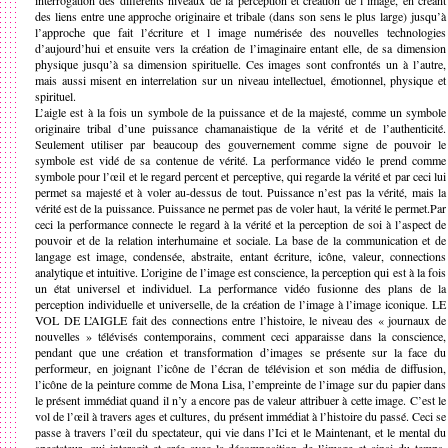
interrogation des différents niveaux de la perception et création de l’image, en créant
des liens entre une approche originaire et tribale (dans son sens le plus large) jusqu’à
l’approche que fait l’écriture et l image numérisée des nouvelles technologies
d’aujourd’hui et ensuite vers la création de l’imaginaire entant elle, de sa dimension
physique jusqu’à sa dimension spirituelle. Ces images sont confrontés un à l’autre,
mais aussi misent en interrelation sur un niveau intellectuel, émotionnel, physique et
spirituel.
L’aigle est à la fois un symbole de la puissance et de la majesté, comme un symbole
originaire tribal d’une puissance chamanaistique de la vérité et de l’authenticité.
Seulement utiliser par beaucoup des gouvernement comme signe de pouvoir le
symbole est vidé de sa contenue de vérité. La performance vidéo le prend comme
symbole pour l’œil et le regard percent et perceptive, qui regarde la vérité et par ceci lui
permet sa majesté et à voler au-dessus de tout. Puissance n’est pas la vérité, mais la
vérité est de la puissance. Puissance ne permet pas de voler haut, la vérité le permet.Par
ceci la performance connecte le regard à la vérité et la perception de soi à l’aspect de
pouvoir et de la relation interhumaine et sociale. La base de la communication et de
langage est image, condensée, abstraite, entant écriture, icône, valeur, connections
analytique et intuitive. L’origine de l’image est conscience, la perception qui est à la fois
un état universel et individuel. La performance vidéo fusionne des plans de la
perception individuelle et universelle, de la création de l’image à l’image iconique. LE
VOL DE L’AIGLE fait des connections entre l’histoire, le niveau des « journaux de
nouvelles » télévisés contemporains, comment ceci apparaisse dans la conscience,
pendant que une création et transformation d’images se présente sur la face du
performeur, en joignant l’icône de l’écran de télévision et son média de diffusion,
l’icône de la peinture comme de Mona Lisa, l’empreinte de l’image sur du papier dans
le présent immédiat quand il n’y a encore pas de valeur attribuer à cette image. C’est le
vol de l’œil à travers ages et cultures, du présent immédiat à l’histoire du passé. Ceci se
passe à travers l’œil du spectateur, qui vie dans l’Ici et le Maintenant, et le mental du